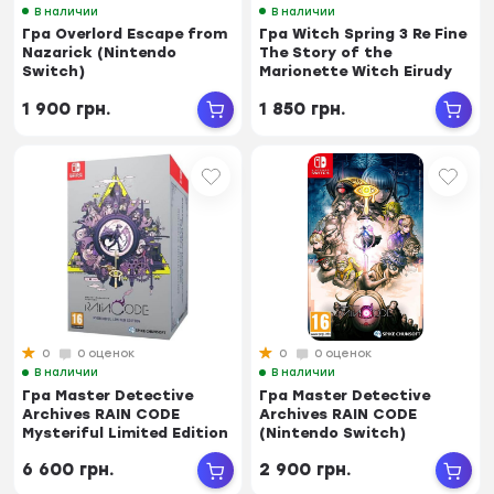
В наличии
В наличии
Гра Overlord Escape from
Гра Witch Spring 3 Re Fine
Nazarick (Nintendo
The Story of the
Switch)
Marionette Witch Eirudy
(Nintendo...
1 900 грн.
1 850 грн.
0
0 оценок
0
0 оценок
В наличии
В наличии
Гра Master Detective
Гра Master Detective
Archives RAIN CODE
Archives RAIN CODE
Mysteriful Limited Edition
(Nintendo Switch)
(Nintendo ...
6 600 грн.
2 900 грн.