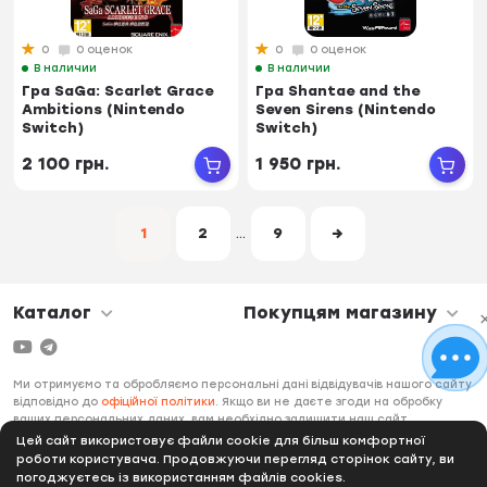
0
0 оценок
0
0 оценок
В наличии
В наличии
Гра SaGa: Scarlet Grace
Гра Shantae and the
Ambitions (Nintendo
Seven Sirens (Nintendo
Switch)
Switch)
2 100 грн.
1 950 грн.
1
2
9
→
...
Каталог
Покупцям магазину
Ми отримуємо та обробляємо персональні дані відвідувачів нашого сайту
відповідно до
офіційної політики
. Якщо ви не даєте згоди на обробку
ваших персональних даних, вам необхідно залишити наш сайт.
Цей сайт використовує файли cookie для більш комфортної
роботи користувача. Продовжуючи перегляд сторінок сайту, ви
погоджуєтесь із використанням файлів cookies.