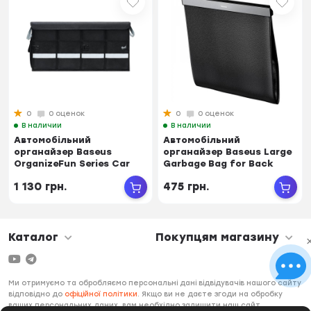
0
0 оценок
0
0 оценок
В наличии
В наличии
Автомобільний
Автомобільний
органайзер Baseus
органайзер Baseus Large
OrganizeFun Series Car
Garbage Bag for Back
Storage Box 60L Cluste...
Seat of Cars Black...
1 130 грн.
475 грн.
Каталог
Покупцям магазину
Ми отримуємо та обробляємо персональні дані відвідувачів нашого сайту
відповідно до
офіційної політики
. Якщо ви не даєте згоди на обробку
ваших персональних даних, вам необхідно залишити наш сайт.