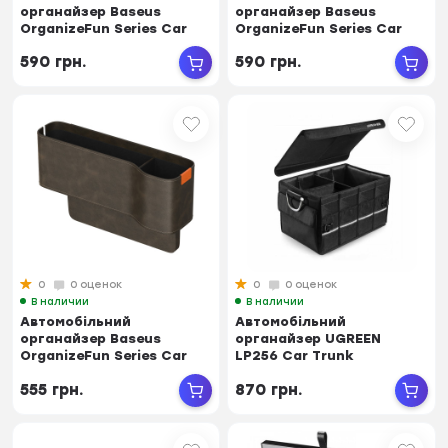
органайзер Baseus
органайзер Baseus
OrganizeFun Series Car
OrganizeFun Series Car
Console Storage Organi...
Console Storage Organi...
590 грн.
590 грн.
0
0 оценок
0
0 оценок
В наличии
В наличии
Автомобільний
Автомобільний
органайзер Baseus
органайзер UGREEN
OrganizeFun Series Car
LP256 Car Trunk
Console Storage Organi...
Organizer 55L
555 грн.
870 грн.
Oxford+Aluminiu...