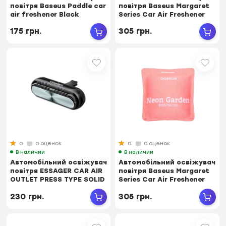
повітря Baseus Paddle car
повітря Baseus Margaret
air freshener Black
Series Car Air Freshener
(SUXUN-...
(Pom...
175 грн.
305 грн.
0
0 оценок
0
0 оценок
В наличии
В наличии
Автомобільний освіжувач
Автомобільний освіжувач
повітря ESSAGER CAR AIR
повітря Baseus Margaret
OUTLET PRESS TYPE SOLID
Series Car Air Freshener
PERFU...
(Neo...
230 грн.
305 грн.