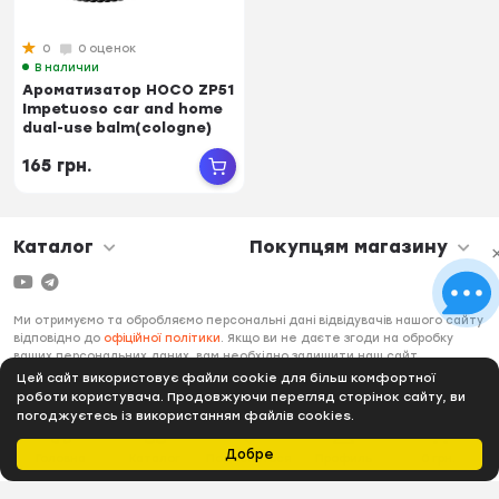
0
0 оценок
В наличии
Ароматизатор HOCO ZP51
Impetuoso car and home
dual-use balm(cologne)
Black (6...
165 грн.
Каталог
Покупцям магазину
Ми отримуємо та обробляємо персональні дані відвідувачів нашого сайту
відповідно до
офіційної політики
. Якщо ви не даєте згоди на обробку
ваших персональних даних, вам необхідно залишити наш сайт.
Цей сайт використовує файли cookie для більш комфортної
роботи користувача. Продовжуючи перегляд сторінок сайту, ви
погоджуєтесь із використанням файлів cookies.
Добре
Головна
Каталог
Подобається
Профиль
0 грн.