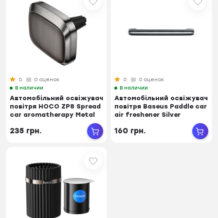
0
0 оценок
0
0 оценок
В наличии
В наличии
Автомобільний освіжувач
Автомобільний освіжувач
повітря HOCO ZP8 Spread
повітря Baseus Paddle car
car aromatherapy Metal
air freshener Silver
Gray (...
(SUXUN...
235 грн.
160 грн.