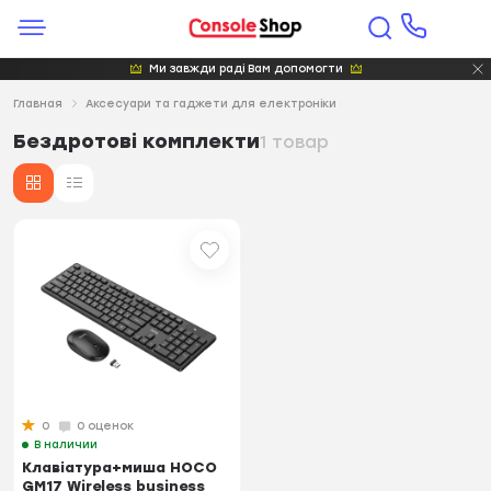
Ми завжди раді Вам допомогти
Главная
Аксесуари та гаджети для електроніки
Бездротові комплекти
1 товар
0
0 оценок
В наличии
Клавіатура+миша HOCO
GM17 Wireless business