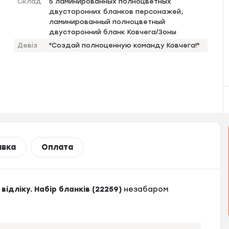
Склад
5 ламинированных полноцветных
двусторонних бланков персонажей;
ламинированный полноцветный
двусторонний бланк Ковчега/Зоны
Девіз
"Создай полноценную команду Ковчега!"
авка
Оплата
відліку. Набір бланків (22259)
незабаром