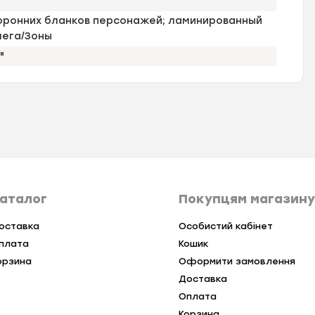
оронних бланков персонажей; ламинированный
чега/Зоны
"
аталог
Покупцям магазину
оставка
Особистий кабінет
плата
Кошик
орзина
Оформити замовлення
Доставка
Оплата
Корзина