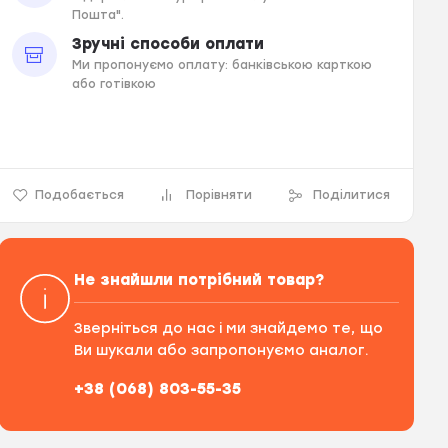
Пошта".
Зручні способи оплати
Ми пропонуємо оплату: банківською карткою
або готівкою
Подобається
Порівняти
Поділитися
Не знайшли потрібний товар?
Зверніться до нас і ми знайдемо те, що
Ви шукали або запропонуємо аналог.
+38 (068) 803-55-35