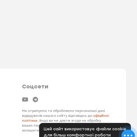
Соцсети
Ми отримуємо та обробляємо персональні дані
відвідувачів нашого сайту відповідно до
офіційної
політики
. Якщо ви не даєте згоди на обробку
ваших персональних даних, вам необхідно
Цей сайт використовує файли cookie
залишити наш сайт.
для більш комфортної роботи