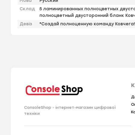
Мова
Русский
Склад
5 ламинированных полноцветных двуст
полноцветный двусторонний бланк Ков
Девіз
"Создай полноценную команду Ковчега!
К
Д
О
ConsoleShop - інтернет-магазин цифрової
К
техніки