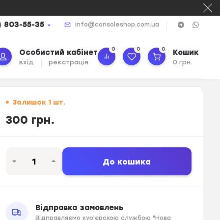
) 803-55-35
info@consoleshop.com.ua
0
0
0
Особистий кабінет
Кошик
вхід
реєстрація
0 грн.
Залишок 1 шт.
300 грн.
До кошика
Відправка замовлень
Відправляємо кур'єрскою службою "Нова