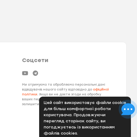
Соцсети
Ми отримуємо та обробляємо персональні дані
відвідувачів нашого сайту відповідно до
офіційної
політики
. Якщо ви не даєте згоди на обробку
ваших персональних даних, вам необхідно
Цей сайт використовує файли cookie
залишити наш сайт.
для більш комфортної роботи
користувача. Продовжуючи
перегляд сторінок сайту, ви
погоджуєтесь із використанням
файлів cookies.