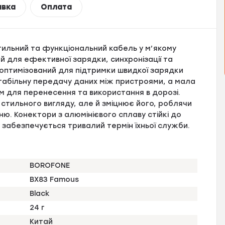
авка
Оплата
стильний та функціональний кабель у м’якому
ий для ефективної зарядки, синхронізації та
 оптимізований для підтримки швидкої зарядки
стабільну передачу даних між пристроями, а мала
м для перенесення та використання в дорозі.
стильного вигляду, але й зміцнює його, роблячи
ню. Конектори з алюмінієвого сплаву стійкі до
 забезпечується тривалий термін їхньої служби.
BOROFONE
BX83 Famous
Black
24 г
Китай