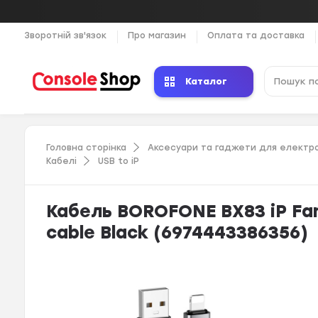
Зворотній зв'язок
Про магазин
Оплата та доставка
Каталог
Головна сторінка
Аксесуари та гаджети для електро
Кабелі
USB to iP
Кабель BOROFONE BX83 iP Fam
cable Black (6974443386356)