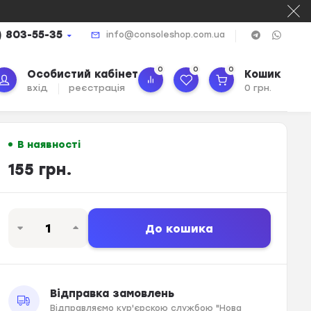
) 803-55-35
info@consoleshop.com.ua
0
0
0
Особистий кабінет
Кошик
вхід
реєстрація
0 грн.
В наявності
155 грн.
До кошика
Відправка замовлень
Відправляємо кур'єрскою службою "Нова