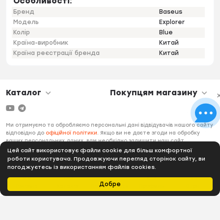
Особливості:
Бренд
Baseus
Модель
Explorer
Колір
Blue
Країна-виробник
Китай
Країна реєстрації бренда
Китай
Каталог
Покупцям магазину
Ми отримуємо та обробляємо персональні дані відвідувачів нашого сайту
відповідно до
офіційної політики
. Якщо ви не даєте згоди на обробку
ваших персональних даних, вам необхідно залишити наш сайт.
Цей сайт використовує файли cookie для більш комфортної
роботи користувача. Продовжуючи перегляд сторінок сайту, ви
погоджуєтесь із використанням файлів cookies.
Добре
Головна
Каталог
Подобається
Профиль
0 грн.