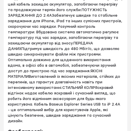
цей кабель захищає акумулятор, запобігаючи перегріву
та продовжуючи термін його служби.ПОТУЖНІСТЬ
ЗАРЯДЖАННЯ ДО 2.4AЗабезпечує швидке та стабільне
заряджання для iPhone, iPad та інших сумісних пристроїв,
скорочуючи час зарядки. Розумний контроль
температури: Вбудована система автоматично регулює
температуру під час зарядки, запобігаючи перегріву та
захищаючи акумулятор від зносу.ПЕРЕДАЧА
ДАНИХПідтримує швидкість до 480 Мбіт/с, що дозволяє
швидко синхронізувати файли між пристроями.
Оптимальна довжина для щоденного використання
вдома, в офісі або в автомобілі, забезпечуючи зручний
доступ до пристрою під час заряджання.ЯКІСНІ
МАТЕРІАЛИВиготовлений із якісних матеріалів, стійких до
перегинів, що гарантує довговічність навіть при
інтенсивному використанні.СТИЛЬНИЙ КОЛІРЯскравий
відтінок надає кабелю яскравий і сучасний вигляд, що
робить його відмінним аксесуаром для будь-якого
користувача. Кабель Baseus Explorer Series USB to iP 2.4A
- це оптимальний вибір для користувачів Apple, які
цінують безпечне, швидке заряджання та сучасний
дизайн.