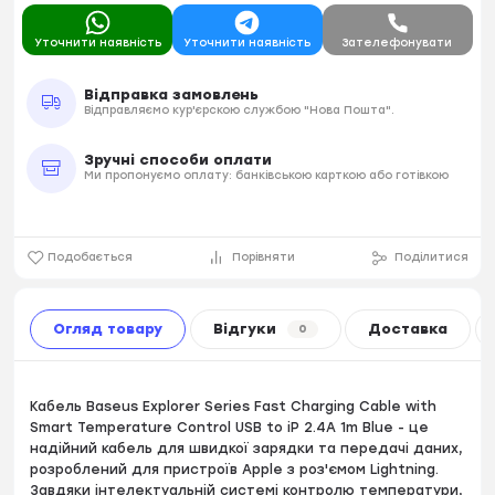
Уточнити наявність
Уточнити наявність
Зателефонувати
Відправка замовлень
Відправляємо кур'єрскою службою "Нова Пошта".
Зручні способи оплати
Ми пропонуємо оплату: банківською карткою або готівкою
Подобається
Порівняти
Поділитися
Огляд товару
Відгуки
Доставка
0
Кабель Baseus Explorer Series Fast Charging Cable with
Smart Temperature Control USB to iP 2.4A 1m Blue - це
надійний кабель для швидкої зарядки та передачі даних,
розроблений для пристроїв Apple з роз'ємом Lightning.
Завдяки інтелектуальній системі контролю температури,