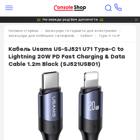
Ми завжди раді Вам допомогти
Головна сторінка
Аксесуари та гаджети для електроніки
Аксесуари для мобільних телефонів
Кабелі
Type-C to iP
Кабель Usams US-SJ521 U71 Type-C to
Lightning 20W PD Fast Charging & Data
Cable 1.2m Black (SJ521USB01)