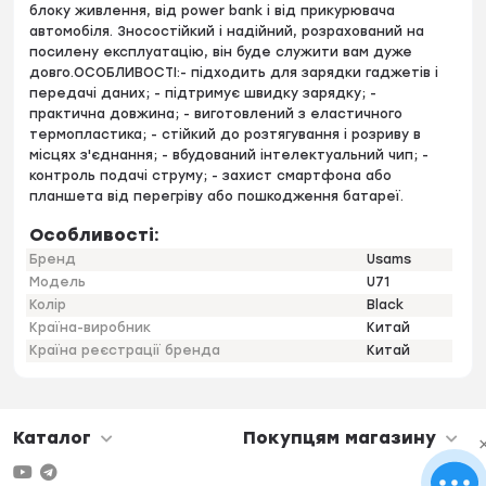
блоку живлення, від power bank і від прикурювача
автомобіля. Зносостійкий і надійний, розрахований на
посилену експлуатацію, він буде служити вам дуже
довго.ОСОБЛИВОСТІ:- підходить для зарядки гаджетів і
передачі даних; - підтримує швидку зарядку; -
практична довжина; - виготовлений з еластичного
термопластика; - стійкий до розтягування і розриву в
місцях з'єднання; - вбудований інтелектуальний чип; -
контроль подачі струму; - захист смартфона або
планшета від перегріву або пошкодження батареї.
Особливості:
Бренд
Usams
Модель
U71
Колір
Black
Країна-виробник
Китай
Країна реєстрації бренда
Китай
Каталог
Покупцям магазину