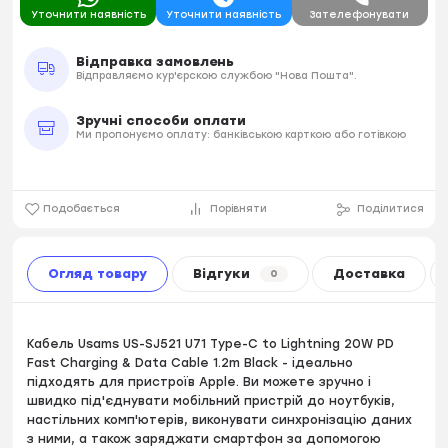
Уточнити наявність
Уточнити наявність
Зателефонувати
Відправка замовлень
Відправляємо кур'єрскою службою "Нова Пошта".
Зручні способи оплати
Ми пропонуємо оплату: банківською карткою або готівкою
Подобається
Порівняти
Поділитися
Огляд товару
Відгуки
Доставка
0
Кабель Usams US-SJ521 U71 Type-C to Lightning 20W PD
Fast Charging & Data Cable 1.2m Black - ідеально
підходять для пристроїв Apple. Ви можете зручно і
швидко під'єднувати мобільний пристрій до ноутбуків,
настільних комп'ютерів, виконувати синхронізацію даних
з ними, а також заряджати смартфон за допомогою