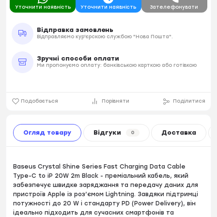
Уточнити наявність
Уточнити наявність
Зателефонувати
Відправка замовлень
Відправляємо кур'єрскою службою "Нова Пошта".
Зручні способи оплати
Ми пропонуємо оплату: банківською карткою або готівкою
Подобається
Порівняти
Поділитися
Огляд товару
Відгуки
Доставка
0
Baseus Crystal Shine Series Fast Charging Data Cable
Type-C to iP 20W 2m Black - преміальний кабель, який
забезпечує швидке заряджання та передачу даних для
пристроїв Apple із роз’ємом Lightning. Завдяки підтримці
потужності до 20 W і стандарту PD (Power Delivery), він
ідеально підходить для сучасних смартфонів та