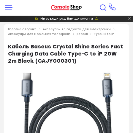
Ми завжди раді Вам допомогти
Головна сторінка
Аксесуари та гаджети для електроніки
Аксесуари для мобільних телефонів
Кабелі
Type-C to iP
Кабель Baseus Crystal Shine Series Fast
Charging Data Cable Type-C to iP 20W
2m Black (CAJY000301)