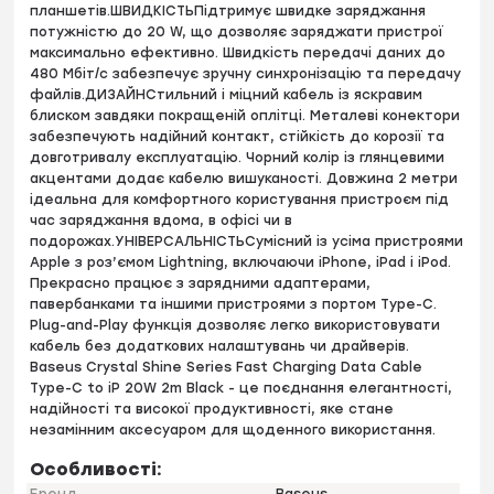
планшетів.ШВИДКІСТЬПідтримує швидке заряджання
потужністю до 20 W, що дозволяє заряджати пристрої
максимально ефективно. Швидкість передачі даних до
480 Мбіт/с забезпечує зручну синхронізацію та передачу
файлів.ДИЗАЙНСтильний і міцний кабель із яскравим
блиском завдяки покращеній оплітці. Металеві конектори
забезпечують надійний контакт, стійкість до корозії та
довготривалу експлуатацію. Чорний колір із глянцевими
акцентами додає кабелю вишуканості. Довжина 2 метри
ідеальна для комфортного користування пристроєм під
час заряджання вдома, в офісі чи в
подорожах.УНІВЕРСАЛЬНІСТЬСумісний із усіма пристроями
Apple з роз’ємом Lightning, включаючи iPhone, iPad і iPod.
Прекрасно працює з зарядними адаптерами,
павербанками та іншими пристроями з портом Type-C.
Plug-and-Play функція дозволяє легко використовувати
кабель без додаткових налаштувань чи драйверів.
Baseus Crystal Shine Series Fast Charging Data Cable
Type-C to iP 20W 2m Black - це поєднання елегантності,
надійності та високої продуктивності, яке стане
незамінним аксесуаром для щоденного використання.
Особливості: