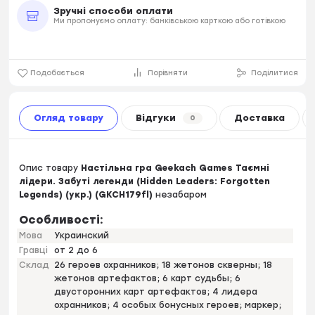
Зручні способи оплати
Ми пропонуємо оплату: банківською карткою або готівкою
Подобається
Порівняти
Поділитися
Огляд товару
Відгуки
Доставка
0
Опис товару
Настільна гра Geekach Games Таємні
лідери. Забуті легенди (Hidden Leaders: Forgotten
Legends) (укр.) (GKCH179fl)
незабаром
Особливості:
Мова
Украинский
Гравці
от 2 до 6
Склад
26 героев охранников; 18 жетонов скверны; 18
жетонов артефактов; 6 карт судьбы; 6
двусторонних карт артефактов; 4 лидера
охранников; 4 особых бонусных героев; маркер;