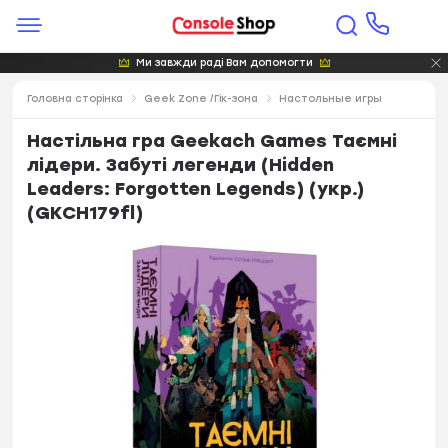
Ми завжди раді Вам допомогти
Головна сторінка
Geek Zone /Гік-зона
Настольные игры
Настільна гра Geekach Games Таємні
лідери. Забуті легенди (Hidden
Leaders: Forgotten Legends) (укр.)
(GKCH179fl)