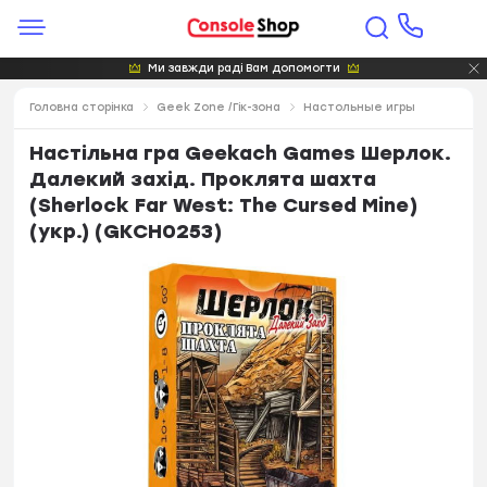
Ми завжди раді Вам допомогти
Головна сторінка
Geek Zone /Гік-зона
Настольные игры
Настільна гра Geekach Games Шерлок.
Далекий захід. Проклята шахта
(Sherlock Far West: The Cursed Mine)
(укр.) (GKCH0253)