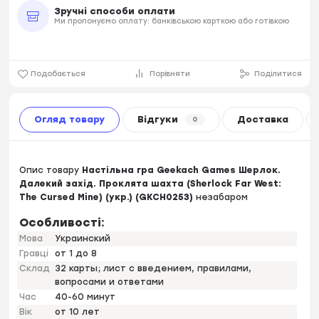
Зручні способи оплати
Ми пропонуємо оплату: банківською карткою або готівкою
Подобається
Порівняти
Поділитися
Огляд товару
Відгуки
Доставка
0
Опис товару
Настільна гра Geekach Games Шерлок.
Далекий захід. Проклята шахта (Sherlock Far West:
The Cursed Mine) (укр.) (GKCH0253)
незабаром
Особливості:
Мова
Украинский
Гравці
от 1 до 8
Склад
32 карты; лист с введением, правилами,
вопросами и ответами
Час
40-60 минут
Вік
от 10 лет