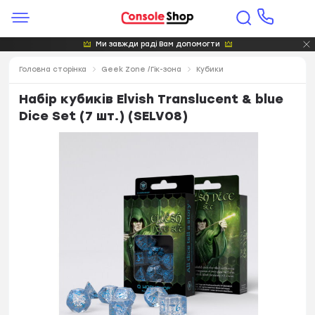
Ми завжди раді Вам допомогти
Головна сторінка
Geek Zone /Гік-зона
Кубики
Набір кубиків Elvish Translucent & blue
Dice Set (7 шт.) (SELV08)