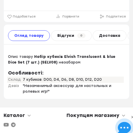
Подобається
Порівняти
Поділитися
Огляд товару
Відгуки
Доставка
0
Опис товару
Набір кубиків Elvish Translucent & blue
Dice Set (7 шт.) (SELV08)
незабаром
Особливості:
Склад
7 кубиков: D00, D4, D6, D8, D10, D12, D20
Девіз
"Незаменимый аксессуар для настольных и
ролевых игр!"
Каталог
Покупцям магазину