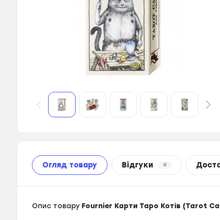
Огляд товару
Відгуки
Дост
0
Опис товару
Fournier Карти Таро Котів (Tarot C