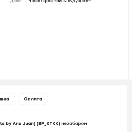
Девіз
"Приоткрой тайны будущего!"
авка
Оплата
ats by Ana Juan) (ВР_КТКК)
незабаром