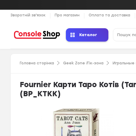
Зворотній зв'язок
Про магазин
Оплата та доставка
Каталог
Головна сторінка
Geek Zone /Гік-зона
Игральные
Fournier Карти Таро Котів (Ta
(ВР_КТКК)