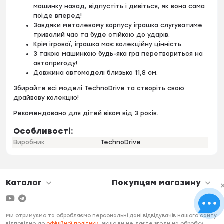
машинку назад, відпустіть і дивіться, як вона сама
поїде вперед!
Завдяки металевому корпусу іграшка слугуватиме
тривалий час та буде стійкою до ударів.
Крім ігрової, іграшка має колекційну цінність.
З такою машинкою будь-яка гра перетвориться на
автопригоду!
Довжина автомоделі близько 11,8 см.
Збирайте всі моделі TechnoDrive та створіть свою
драйвову колекцію!
Рекомендовано для дітей віком від 3 років.
Особливості:
Виробник
TechnoDrive
Каталог
Покупцям магазину
Ми отримуємо та обробляємо персональні дані відвідувачів нашого сайту
відповідно до
офіційної політики
. Якщо ви не даєте згоди на обробку