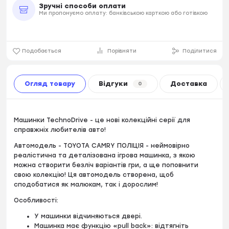
Зручні способи оплати
Ми пропонуємо оплату: банківською карткою або готівкою
Подобається
Порівняти
Поділитися
Огляд товару
Відгуки
Доставка
0
Машинки TechnoDrive - це нові колекційні серії для
справжніх любителів авто!
Автомодель - TOYOTA CAMRY ПОЛІЦІЯ - неймовірно
реалістична та деталізована ігрова машинка, з якою
можна створити безліч варіантів гри, а ще поповнити
свою колекцію! Ця автомодель створена, щоб
сподобатися як малюкам, так і дорослим!
Особливості:
У машинки відчиняються двері.
Машинка має функцію «pull back»: відтягніть