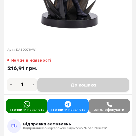
Арт.:
KAZ0078-W1
Немає в наявності
216,91 грн.
До кошика
Уточнити наявність
Уточнити наявність
Зателефонувати
Відправка замовлень
Відправляємо кур'єрскою службою "Нова Пошта".