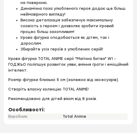
на поверхню.
Динамічна поза улюбленого героя додає ще більш
неймовірного вигляду!
Висока деталізація забезпечує максимальну
схожість з героєм і дозволяє зробити ігровий
процес більш захопливим!
Ігрова фігурка сподобається як дітям, так і
дорослим.
Збирайте усіх героїв з улюблених серій!
Ігрова фігурка TOTAL ANIME серії "Магічна битва" W1 -
ҐОДЖЬО поліпшує розвиток уяви, вміння грати і емоційний
інтелект.
Розмір фігурки близько 5 см (залежно від аксесуарів).
Створіть власну колекцію TOTAL ANIME!
Рекомендовано для дітей віком від 8 років.
Особливості:
Виробник
Total Anime