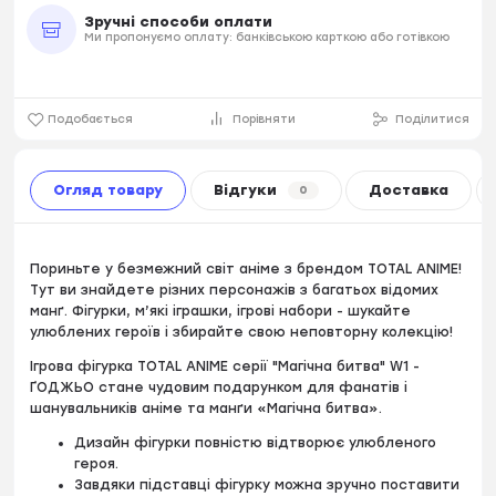
Зручні способи оплати
Ми пропонуємо оплату: банківською карткою або готівкою
Подобається
Порівняти
Поділитися
Огляд товару
Відгуки
Доставка
0
Пориньте у безмежний світ аніме з брендом TOTAL ANIME!
Тут ви знайдете різних персонажів з багатьох відомих
манґ. Фігурки, м’які іграшки, ігрові набори - шукайте
улюблених героїв і збирайте свою неповторну колекцію!
Ігрова фігурка TOTAL ANIME серії "Магічна битва" W1 -
ҐОДЖЬО стане чудовим подарунком для фанатів і
шанувальників аніме та манґи «Магічна битва».
Дизайн фігурки повністю відтворює улюбленого
героя.
Завдяки підставці фігурку можна зручно поставити