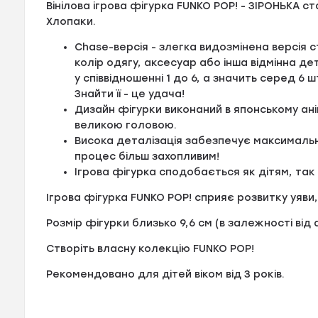
Вінілова ігрова фігурка FUNKO POP! - ЗІРОНЬКА 
Хлопаки.
Chase-версія - злегка видозмінена версія 
колір одягу, аксесуар або інша відмінна дет
у співвідношенні 1 до 6, а значить серед 6 ш
Знайти її - це удача!
Дизайн фігурки виконаний в японському ані
великою головою.
Висока деталізація забезпечує максимальну
процес більш захопливим!
Ігрова фігурка сподобається як дітям, так
Ігрова фігурка FUNKO POP! сприяє розвитку уяви,
Розмір фігурки близько 9,6 см (в залежності від 
Створіть власну колекцію FUNKO POP!
Рекомендовано для дітей віком від 3 років.