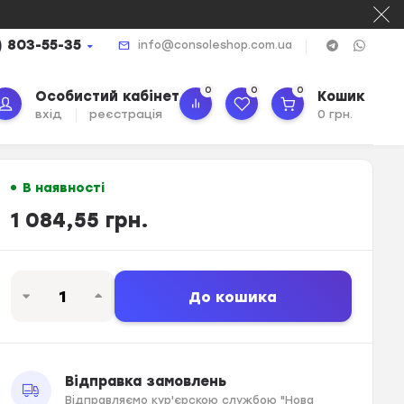
) 803-55-35
info@consoleshop.com.ua
0
0
0
Особистий кабінет
Кошик
вхід
реєстрація
0 грн.
В наявності
1 084,55 грн.
До кошика
Відправка замовлень
Відправляємо кур'єрскою службою "Нова