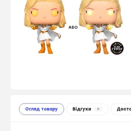
Огляд товару
Відгуки
Дост
0