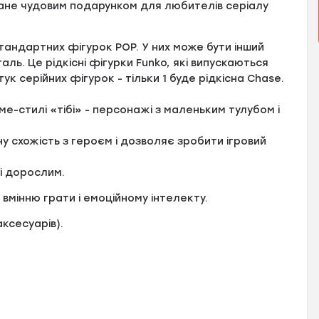
стане чудовим подарунком для любителів серіалу
стандартних фігурок POP. У них може бути інший
аль. Це рідкісні фігурки Funko, які випускаються
тук серійних фігурок - тільки 1 буде рідкісна Сhase.
ме-стилі «тібі» - персонажі з маленьким тулубом і
 схожість з героєм і дозволяє зробити ігровий
 і дорослим.
 вмінню грати і емоційному інтелекту.
аксесуарів).