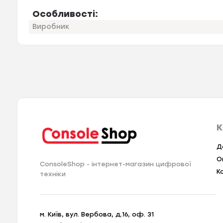
Особливості:
Виробник
К
Д
О
ConsoleShop - інтернет-магазин цифрової
К
техніки
м. Київ, вул. Вербова, д.16, оф. 31