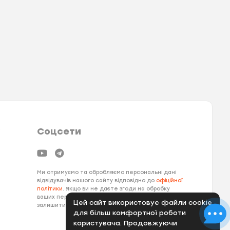
Соцсети
Ми отримуємо та обробляємо персональні дані
відвідувачів нашого сайту відповідно до
офіційної
політики
. Якщо ви не даєте згоди на обробку
ваших персональних даних, вам необхідно
Цей сайт використовує файли cookie
залишити наш сайт.
для більш комфортної роботи
користувача. Продовжуючи