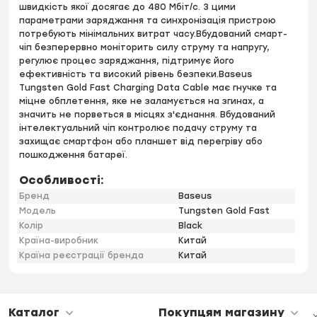
швидкість якої досягає до 480 Мбіт/с. З цими
параметрами заряджання та синхронізація пристрою
потребують мінімальних витрат часу.Вбудований смарт-
чіп безперервно моніторить силу струму та напругу,
регулює процес заряджання, підтримує його
ефективність та високий рівень безпеки.Baseus
Tungsten Gold Fast Charging Data Cable має гнучке та
міцне обплетення, яке не заламується на згинах, а
значить не порветься в місцях з'єднання. Вбудований
інтелектуальний чіп контролює подачу струму та
захищає смартфон або планшет від перегріву або
пошкодження батареї.
Особливості:
Бренд
Baseus
Модель
Tungsten Gold Fast
Колір
Black
Країна-виробник
Китай
Країна реєстрації бренда
Китай
Каталог
Покупцям магазину