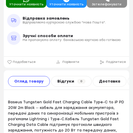
Уточнити наявність
Уточнити наявність
Зателефонувати
Відправка замовлень
Відправляємо кур'єрскою службою "Нова Пошта".
Зручні способи оплати
Ми пропонуємо оплату: банківською карткою або готівкою
Подобається
Порівняти
Поділитися
Огляд товару
Відгуки
Доставка
0
Baseus Tungsten Gold Fast Charging Cable Type-C to iP PD
20W 2m Black ─ кабель для заряджання акумулятора,
передачі даних та синхронізації мобільних пристроїв з
роз'ємами Lightning і Type-C.Кабель Tungsten Gold Fast
Charging Data Cable підтримує протоколи швидкого
заряджання, потужність до 20 Вт та передачу даних,